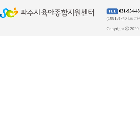
031-954-48
TEL
(10813) 경기
Copyright ⓒ 20