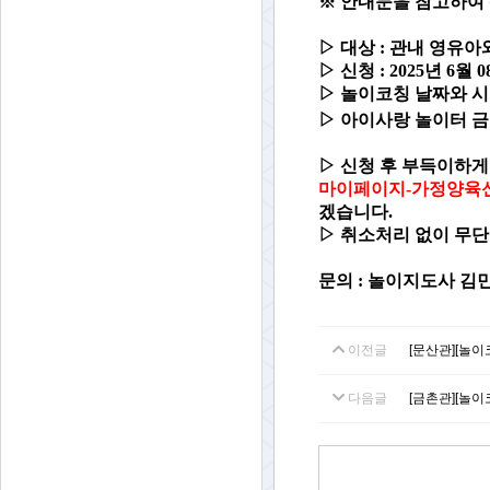
※
안내문을 참고하여 
▷ 대상 : 관내 영유아
▷
신청 : 2025년 6월 
▷
놀이코칭 날짜와 시
▷ 아이사랑 놀이터 
▷
신청 후 부득이하게
마이페이지-가정양육
겠습니다.
▷
취소처리 없이 무단
문의 : 놀이지도사 김민설 
이전글
[문산관][놀이
다음글
[금촌관][놀이