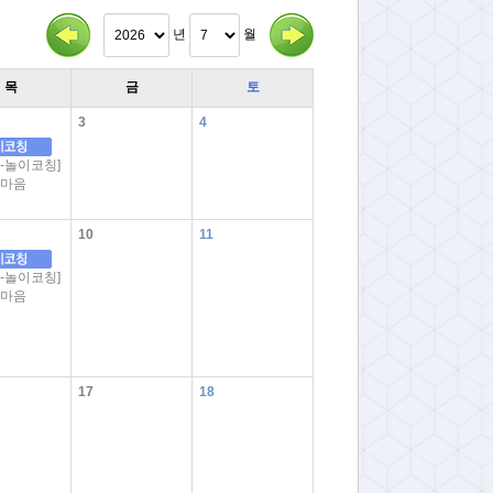
년
월
목
금
토
3
4
-놀이코칭]
 마음
10
11
-놀이코칭]
 마음
17
18