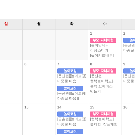
일
월
화
수
1
2
[놀이담다]-
[문산관
감정스티커
마중물
[놀이키트배부]
6
7
8
9
[문산관][놀이코칭]
[문산관-
[문산관
마중물 마음Ⅰ
행복놀이학교]-
마중물
풀백 꼬마버스
만들기
[문산관][놀이코칭]
마중물 마음Ⅱ
13
14
15
16
[금촌관][놀이코칭]
[행복놀이학교]
마중물 마음Ⅰ
숲체험+창포체험