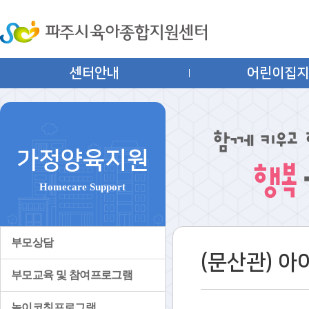
센터안내
어린이집
가정양육지원
Homecare Support
부모상담
(문산관) 
부모교육 및 참여프로그램
놀이코칭프로그램