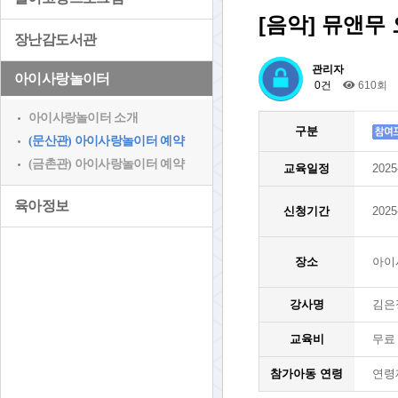
[음악] 뮤앤무 
장난감도서관
관리자
아이사랑놀이터
0건
610회
아이사랑놀이터 소개
구분
(문산관) 아이사랑놀이터 예약
(금촌관) 아이사랑놀이터 예약
교육일정
2025
육아정보
신청기간
2025
장소
아이
강사명
김은
교육비
무료
참가아동 연령
연령제한