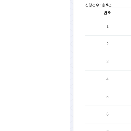
신청건수 : 총
9
건
번호
1
2
3
4
5
6