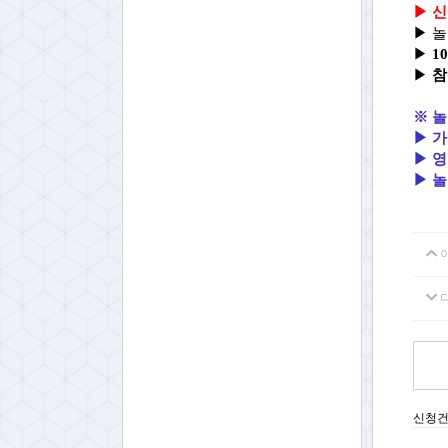
▶
신
▶
▶
10
▶
참
※ 놀
▶
가
▶ 
▶ 놀
신청건