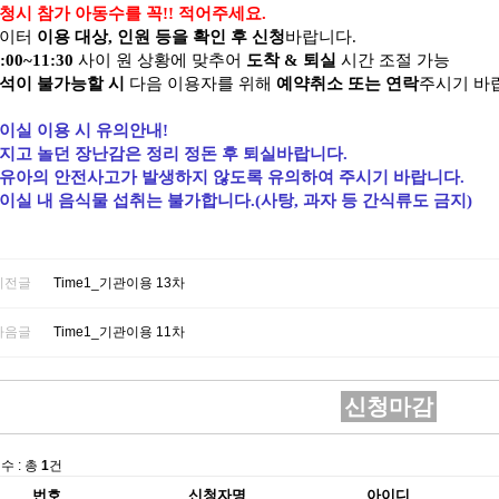
청시 참가 아동수를 꼭!! 적어주세요.
놀이터
이용 대상, 인원 등을 확인 후 신청
바랍니다.
:00~11:30
사이 원 상황에 맞추어
도착 & 퇴실
시간 조절 가능
석이 불가능할 시
다음 이용자를 위해
예약취소 또는 연락
주시기 바
이실 이용 시 유의안내!
지고 놀던 장난감은 정리 정돈
후 퇴실바랍니다.
영유아의
안전사고가 발생하지 않도록 유의하여 주시기 바랍니다.
이실 내 음식물 섭취는 불가합니다.(사탕, 과자 등 간식류도 금지)
이전글
Time1_기관이용 13차
다음글
Time1_기관이용 11차
신청마감
수 : 총
1
건
번호
신청자명
아이디