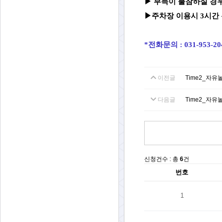
▶
부득이 불참하실 경우
▶주차장 이용시 3시간 
*전화문의 : 031-953-2
이전글
Time2_자유
다음글
Time2_자유
신청건수 : 총
6
건
번호
1