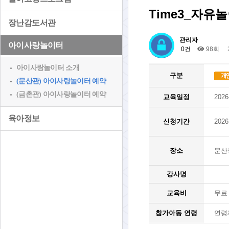
Time3_자유
장난감도서관
관리자
아이사랑놀이터
0건
98회
아이사랑놀이터 소개
구분
(문산관) 아이사랑놀이터 예약
(금촌관) 아이사랑놀이터 예약
교육일정
2026
육아정보
신청기간
2026
장소
문산
강사명
교육비
무료
참가아동 연령
연령제한