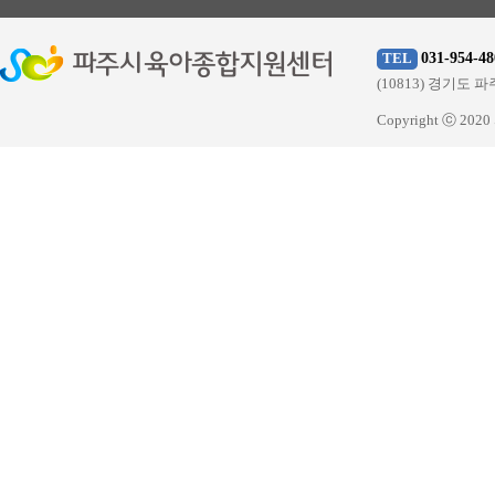
031-954-48
TEL
(10813) 경기
Copyright ⓒ 20