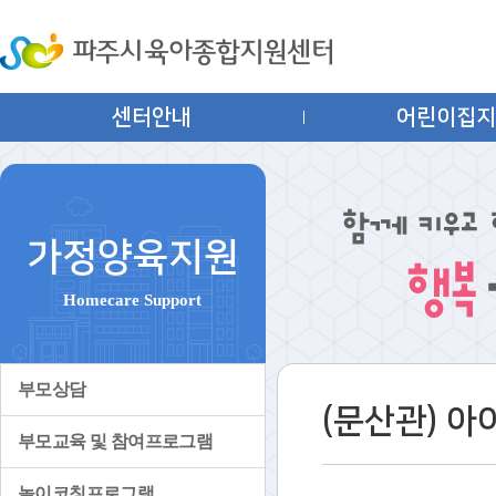
센터안내
어린이집
가정양육지원
Homecare Support
부모상담
(문산관) 
부모교육 및 참여프로그램
놀이코칭프로그램