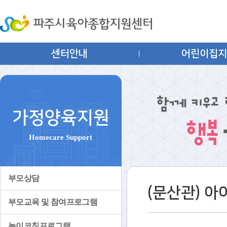
센터안내
어린이집
가정양육지원
Homecare Support
부모상담
(문산관) 
부모교육 및 참여프로그램
놀이코칭프로그램