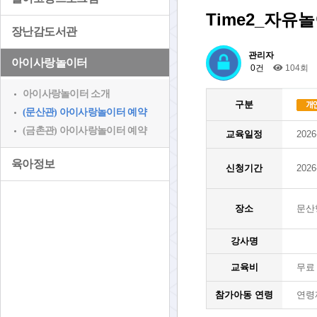
Time2_자유
장난감도서관
관리자
아이사랑놀이터
0건
104회
아이사랑놀이터 소개
구분
(문산관) 아이사랑놀이터 예약
(금촌관) 아이사랑놀이터 예약
교육일정
2026
육아정보
신청기간
2026
장소
문산
강사명
교육비
무료
참가아동 연령
연령제한