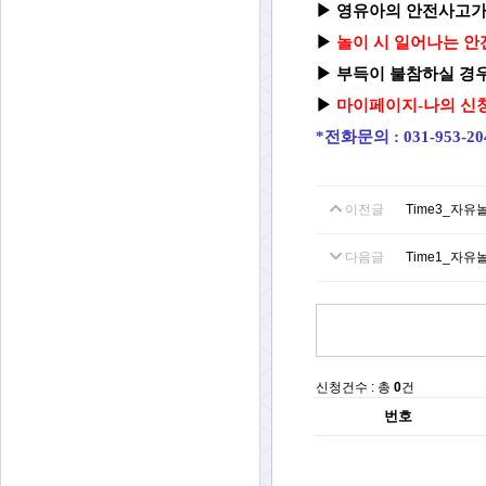
▶
영유아의 안전사고가
▶
놀이 시 일어나는 안
▶
부득이 불참하실 경우
▶
마이페이지-나의 신청
*전화문의 : 031-953-2
이전글
Time3_자유
다음글
Time1_자유
신청건수 : 총
0
건
번호