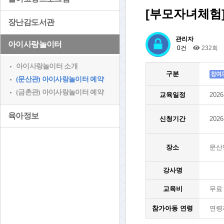
[부모자녀체험
장난감도서관
관리자
아이사랑놀이터
0건
232회
아이사랑놀이터 소개
구분
(문산관) 아이사랑놀이터 예약
(금촌관) 아이사랑놀이터 예약
교육일정
2026
육아정보
신청기간
2026
장소
문산
강사명
교육비
무료
참가아동 연령
연령제한