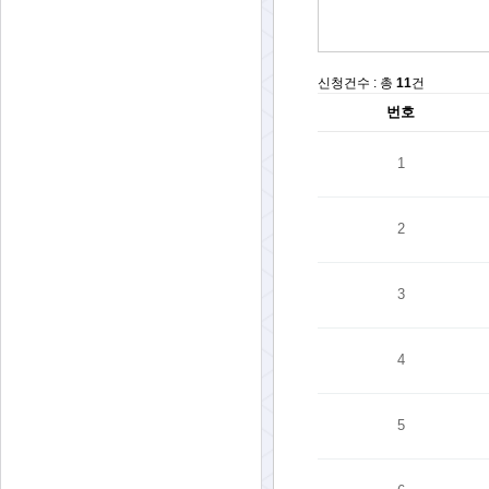
신청건수 : 총
11
건
번호
1
2
3
4
5