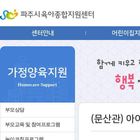
센터안내
어린이집
가정양육지원
Homecare Support
부모상담
(문산관) 
부모교육 및 참여프로그램
놀이코칭프로그램