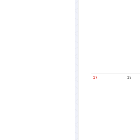
17
18