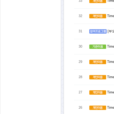
33
Tim
32
Tim
31
[부
30
Tim
29
Tim
28
Tim
27
Tim
26
Tim