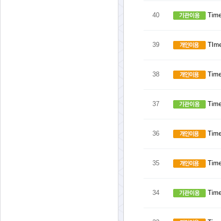
40
Tim
39
TIm
38
Tim
37
Tim
36
Tim
35
Tim
34
Tim