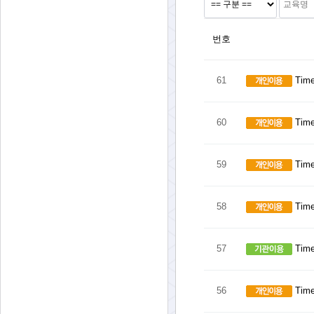
번호
61
Tim
60
Tim
59
Tim
58
Tim
57
Tim
56
Tim