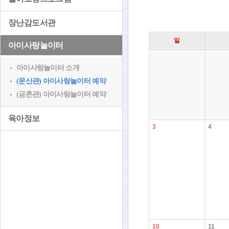
장난감도서관
일
아이사랑놀이터
아이사랑놀이터 소개
(문산관) 아이사랑놀이터 예약
(금촌관) 아이사랑놀이터 예약
육아정보
3
4
10
11