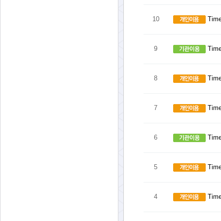
10
Tim
9
Tim
8
Tim
7
Tim
6
Tim
5
Tim
4
Tim