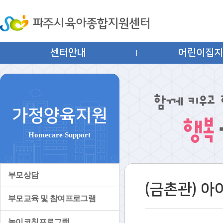
센터안내
어린이집
가정양육지원
Homecare Support
부모상담
(금촌관) 
부모교육 및 참여프로그램
놀이코칭프로그램