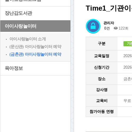
Time1_기관이
장난감도서관
관리자
아이사랑놀이터
0건
122회
아이사랑놀이터 소개
구분
(문산관) 아이사랑놀이터 예약
(금촌관) 아이사랑놀이터 예약
교육일정
2026
신청기간
2026
육아정보
장소
금촌
강사명
교육비
무료
참가아동 연령