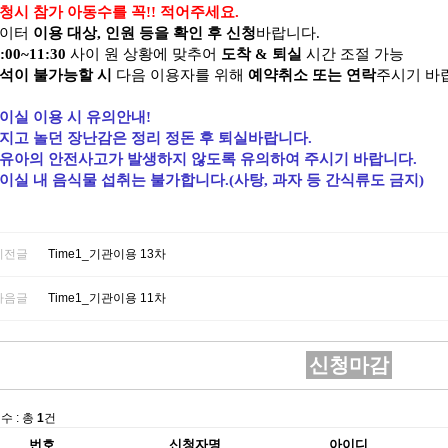
청시 참가 아동수를 꼭!! 적어주세요.
놀이터
이용 대상, 인원 등을 확인 후 신청
바랍니다.
:00~11:30
사이 원 상황에 맞추어
도착 & 퇴실
시간 조절 가능
석이 불가능할 시
다음 이용자를 위해
예약취소 또는 연락
주시기 바
이실 이용 시 유의안내!
지고 놀던 장난감은 정리 정돈
후 퇴실바랍니다.
영유아의
안전사고가 발생하지 않도록 유의하여 주시기 바랍니다.
이실 내 음식물 섭취는 불가합니다.(사탕, 과자 등 간식류도 금지)
이전글
Time1_기관이용 13차
다음글
Time1_기관이용 11차
신청마감
수 : 총
1
건
번호
신청자명
아이디