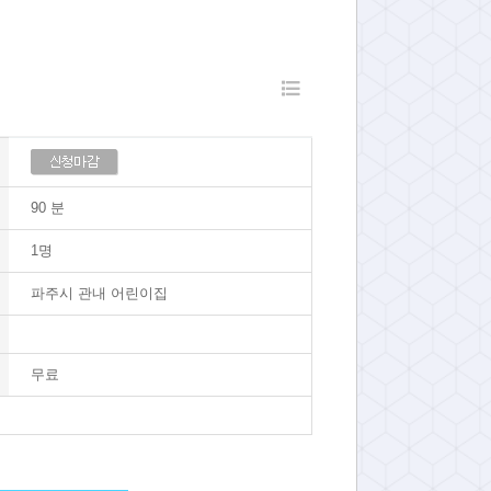
90 분
1명
파주시 관내 어린이집
무료