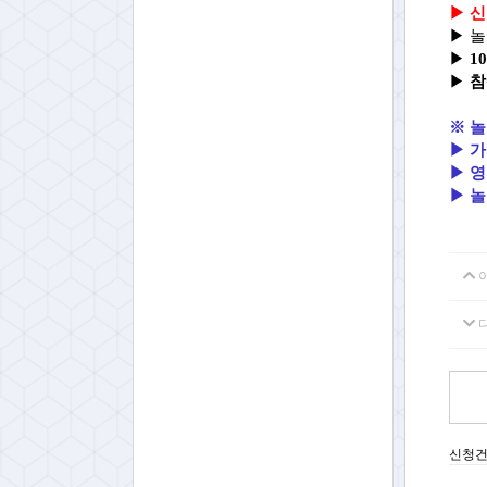
▶
신
▶
▶
10
▶
참
※ 놀
▶
가
▶ 
▶ 놀
신청건