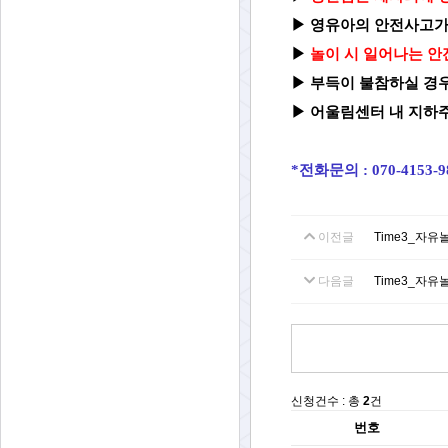
▶
영유아의 안전사고가
▶
놀이 시 일어나는 안
▶
부득이 불참하실 경우
▶ 어울림센터 내 지하주
*전화문의 : 070-4153-
이전글
Time3_자유
다음글
Time3_자유
신청건수 : 총
2
건
번호