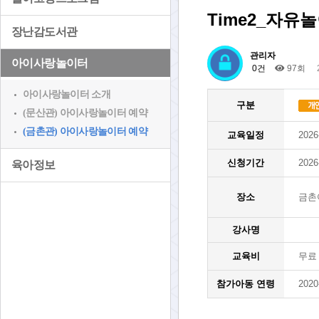
Time2_자유
장난감도서관
관리자
아이사랑놀이터
0건
97회
아이사랑놀이터 소개
구분
(문산관) 아이사랑놀이터 예약
(금촌관) 아이사랑놀이터 예약
교육일정
2026
신청기간
2026
육아정보
장소
금촌
강사명
교육비
무료
참가아동 연령
2020