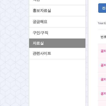
전
홍보자료실
궁금해요
Total 
구인/구직
번
자료실
공
관련사이트
공
공
공