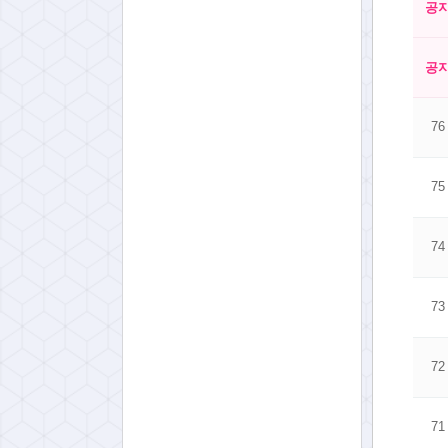
공
공
76
75
74
73
72
71