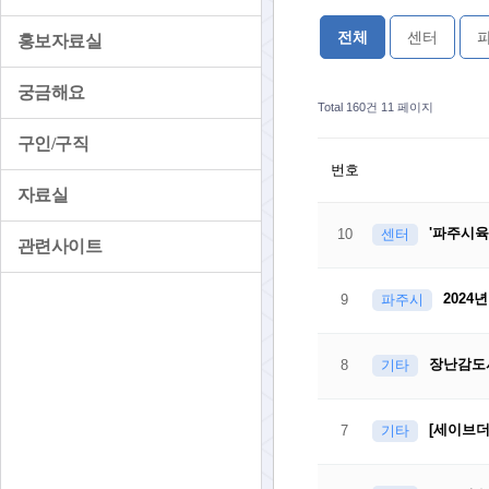
전체
센터
홍보자료실
궁금해요
Total 160건
11 페이지
구인/구직
번호
자료실
'파주시
10
센터
관련사이트
2024
9
파주시
장난감도서
8
기타
[세이브더
7
기타