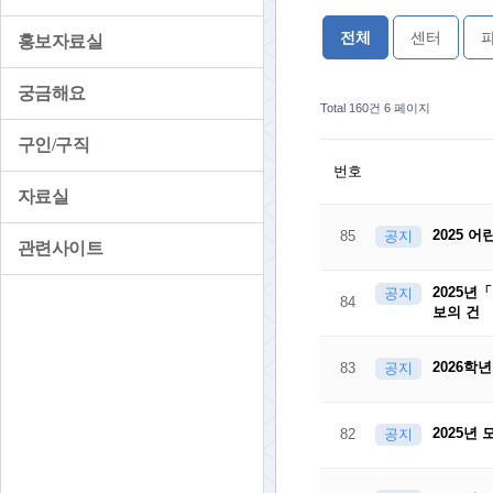
전체
센터
홍보자료실
궁금해요
Total 160건
6 페이지
구인/구직
번호
자료실
2025 
85
공지
관련사이트
2025년
공지
84
보의 건
2026학
83
공지
2025년
82
공지