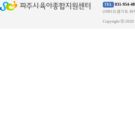
031-954-48
TEL
(10813) 경기
Copyright ⓒ 20