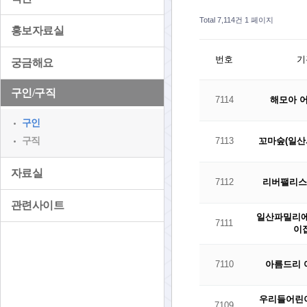
Total 7,114건
1 페이지
홍보자료실
번호
기
궁금해요
구인/구직
7114
해모아 
구인
구직
7113
꼬마숲(일산
자료실
7112
리버팰리
관련사이트
일산파밀리
7111
이
7110
아름드리
우리들어린이
7109