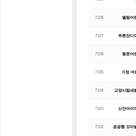
7108
엘림어
7107
푸른잔디
7106
동문어
7105
가정 
7104
고양시립새
7103
신안아이
7102
공공형 꼬마