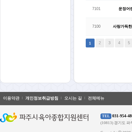
7101
운정어
7100
사랑가득
다음
맨끝
2
3
4
5
1
이용약관
개인정보취급방침
오시는 길
전체메뉴
031-954-48
TEL
(10813) 경기