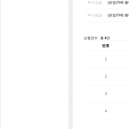
이전글
(운정)THE 
다음글
(운정)THE 
신청건수 : 총
4
건
번호
1
2
3
4