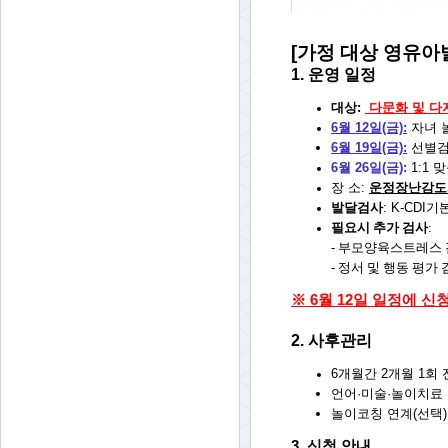
[가정 대상 영유아
1. 운영 일정
대상:
다문화 및 다자
6월 12일(금):
자녀 
6월 19일(금):
선별검사
6월 26일(금):
1:1
장 소:
운정장난감도
발달검사
: K-CDI
필요시 추가 검사
:
- 부모양육스트레스
-
정서 및 행동 평가 
※ 6월 12일 일정에 
2. 사후관리
6개월간 2개월 1회
언어·미술·놀이치료 
놀이코칭 연계(선택)
3. 신청 안내