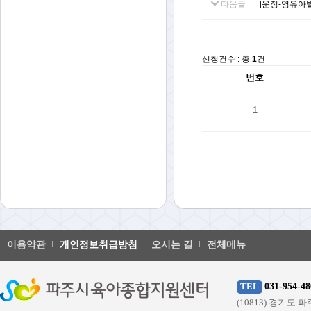
다음글
[운정-영유아
신청건수 : 총
1
건
번호
1
이용약관
개인정보취급방침
오시는 길
전체메뉴
031-954-48
TEL
(10813) 경기