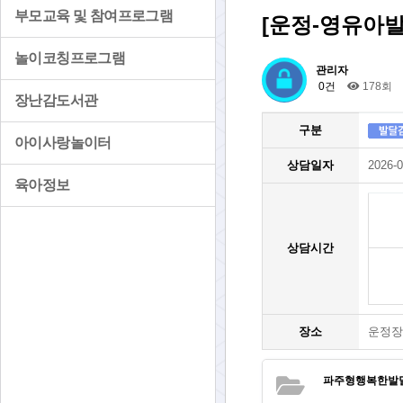
부모교육 및 참여프로그램
[운정-영유아
놀이코칭프로그램
관리자
0건
178회
장난감도서관
구분
아이사랑놀이터
상담일자
2026-0
육아정보
상담시간
장소
운정장
파주형행복한발달