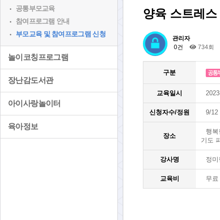
공통부모교육
양육 스트레스 
참여프로그램 안내
부모교육 및 참여프로그램 신청
관리자
0건
734회
놀이코칭프로그램
구분
장난감도서관
교육일시
2023
아이사랑놀이터
신청자수/정원
9/12
육아정보
행복
장소
기도 
강사명
정미
교육비
무료