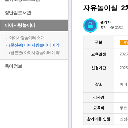
자유놀이실_2
장난감도서관
관리자
아이사랑놀이터
0건
250회
아이사랑놀이터 소개
구분
(문산관) 아이사랑놀이터 예약
(금촌관) 아이사랑놀이터 예약
교육일정
2025
육아정보
신청기간
2025
장소
아이
강사명
교육비
무료
참가아동 연령
연령