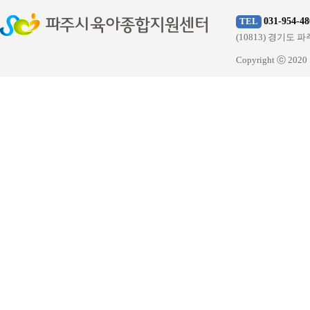
031-954-48
TEL
(10813) 경기
Copyright ⓒ 20