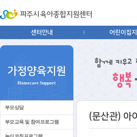
센터안내
어린이집
가정양육지원
Homecare Support
부모상담
(문산관) 
부모교육 및 참여프로그램
놀이코칭프로그램