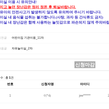
이실 이용 시 유의안내!
지고 놀던 장난감은 정리 정돈
후 퇴실바랍니다.
영유아의
안전사고가 발생하지 않도록 유의하여 주시기 바랍니다.
이실 내 음식물 섭취는 불가합니다.(사탕, 과자 등 간식류도 금지)
이실 내 장난감은 함께 사용하는 놀잇감으로 파손되지
않게 주의바랍
이전글
어린이집 기관이용_11차
다음글
자유놀이실_2차
신청마감
수 : 총
1
건
번호
신청자명
아이디
1
이*숙
jee******