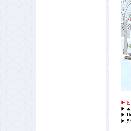
▶
신
▶
▶
10
▶
참