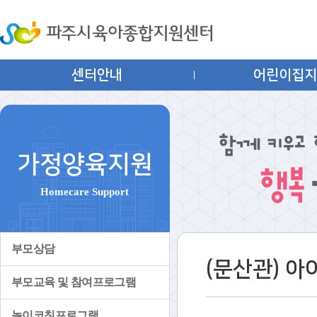
센터안내
어린이집
가정양육지원
Homecare Support
부모상담
(문산관) 
부모교육 및 참여프로그램
놀이코칭프로그램