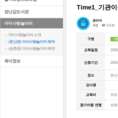
Time1_기관이
장난감도서관
관리자
아이사랑놀이터
0건
131회
아이사랑놀이터 소개
구분
(문산관) 아이사랑놀이터 예약
(금촌관) 아이사랑놀이터 예약
교육일정
2026
육아정보
신청기간
2026
장소
문산
강사명
교육비
무료
참가아동 연령
연령