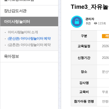
Time3_자유
장난감도서관
관리자
아이사랑놀이터
0건
115회
아이사랑놀이터 소개
구분
(문산관) 아이사랑놀이터 예약
(금촌관) 아이사랑놀이터 예약
교육일정
2026
육아정보
신청기간
2026
장소
문산
강사명
교육비
무료
참가아동 연령
연령제한