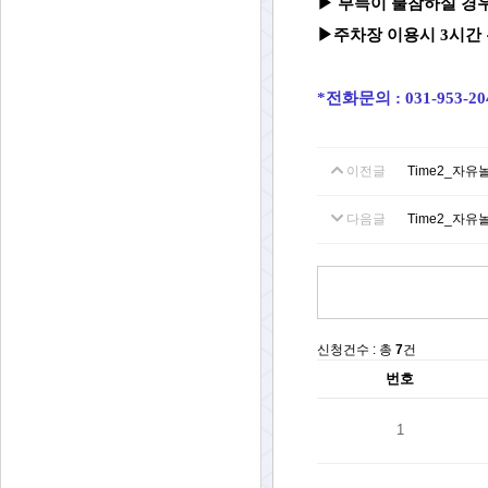
▶
부득이 불참하실 경우
▶주차장 이용시 3시간 
*전화문의 : 031-953-2
이전글
Time2_자유
다음글
Time2_자유
신청건수 : 총
7
건
번호
1