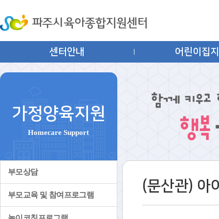
센터안내
어린이집
가정양육지원
Homecare Support
부모상담
(문산관) 
부모교육 및 참여프로그램
놀이코칭프로그램