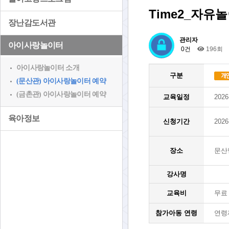
Time2_자유
장난감도서관
관리자
아이사랑놀이터
0건
196회
아이사랑놀이터 소개
구분
(문산관) 아이사랑놀이터 예약
(금촌관) 아이사랑놀이터 예약
교육일정
2026
육아정보
신청기간
2026
장소
문산
강사명
교육비
무료
참가아동 연령
연령제한