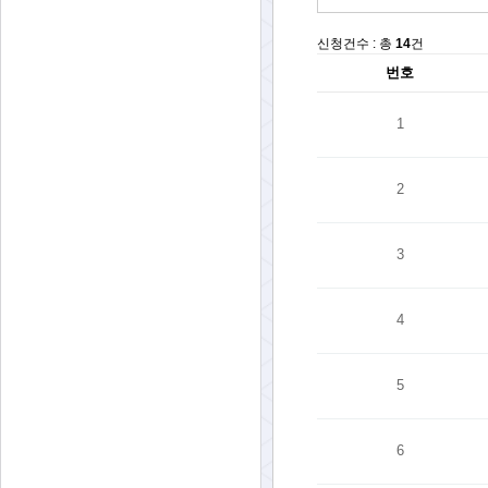
신청건수 : 총
14
건
번호
1
2
3
4
5
6