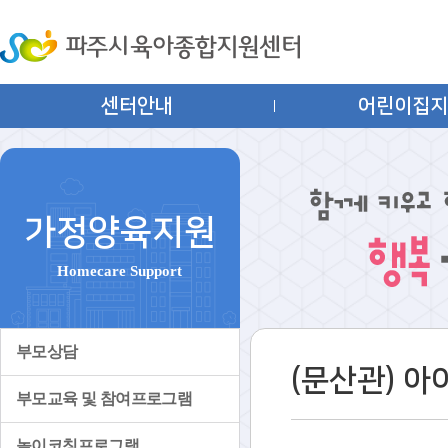
센터안내
어린이집
가정양육지원
Homecare Support
부모상담
(문산관) 
부모교육 및 참여프로그램
놀이코칭프로그램