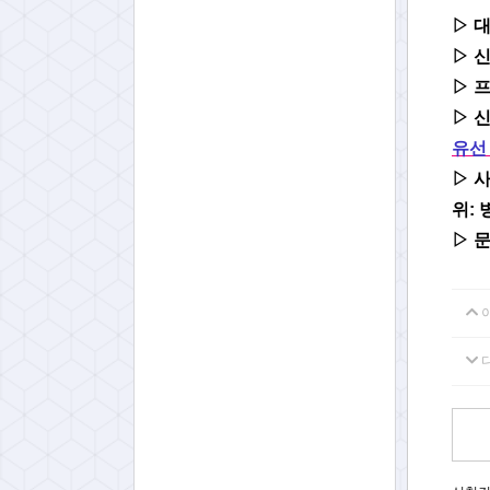
▷ 대
▷
신
▷
프
▷
신
유선
▷
사
위: 
▷ 문의