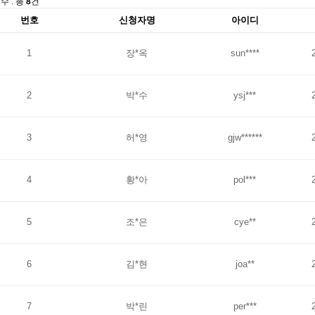
수 : 총
8
건
번호
신청자명
아이디
1
장*옥
sun****
2
박*수
ysj***
3
허*영
gjw******
4
황*아
pol***
5
조*은
cye**
6
김*현
joa**
7
박*린
per***