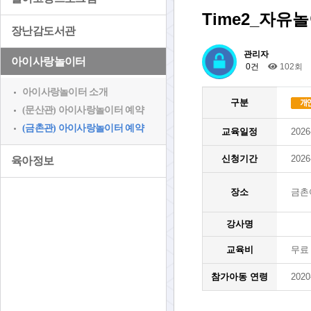
Time2_자유
장난감도서관
관리자
아이사랑놀이터
0건
102회
아이사랑놀이터 소개
구분
(문산관) 아이사랑놀이터 예약
(금촌관) 아이사랑놀이터 예약
교육일정
2026
신청기간
2026
육아정보
장소
금촌
강사명
교육비
무료
참가아동 연령
2020