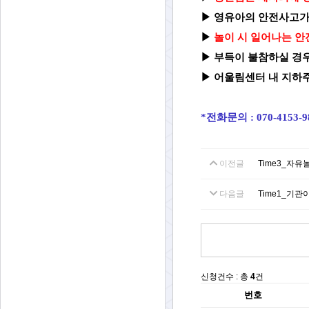
▶
영유아의 안전사고가
▶
놀이 시 일어나는 안
▶
부득이 불참하실 경우
▶ 어울림센터 내 지하주
*전화문의 : 070-4153-
이전글
Time3_자유
다음글
Time1_기관
신청건수 : 총
4
건
번호