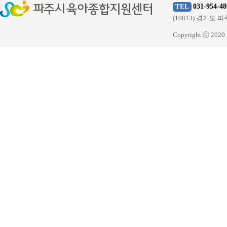
031-954-48
TEL
(10813) 경기
Copyright ⓒ 20