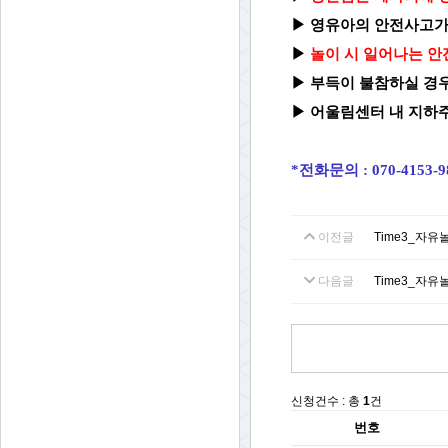
▶
영유아의 안전사고가
▶
놀이 시 일어나는 안
▶
부득이 불참하실 경우
▶ 어울림센터 내 지하주
*전화문의 : 070-4153-
이전글
Time3_자유
다음글
Time3_자유
신청건수 : 총
1
건
번호