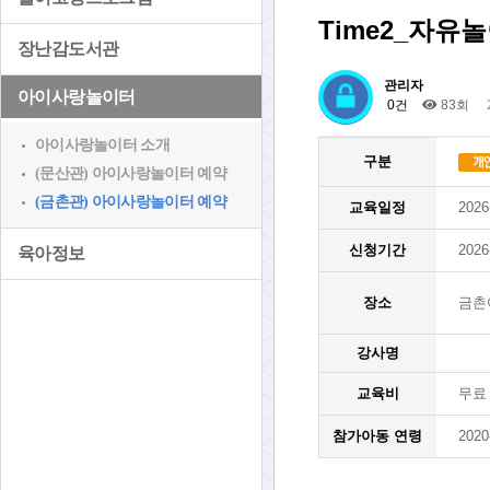
Time2_자유
장난감도서관
관리자
아이사랑놀이터
0건
83회
아이사랑놀이터 소개
구분
(문산관) 아이사랑놀이터 예약
(금촌관) 아이사랑놀이터 예약
교육일정
2026
신청기간
2026
육아정보
장소
금촌
강사명
교육비
무료
참가아동 연령
2020