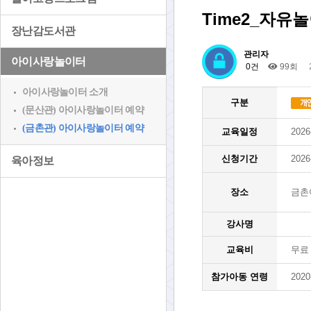
Time2_자유
장난감도서관
관리자
아이사랑놀이터
0건
99회
아이사랑놀이터 소개
구분
(문산관) 아이사랑놀이터 예약
(금촌관) 아이사랑놀이터 예약
교육일정
2026
신청기간
2026
육아정보
장소
금촌
강사명
교육비
무료
참가아동 연령
2020