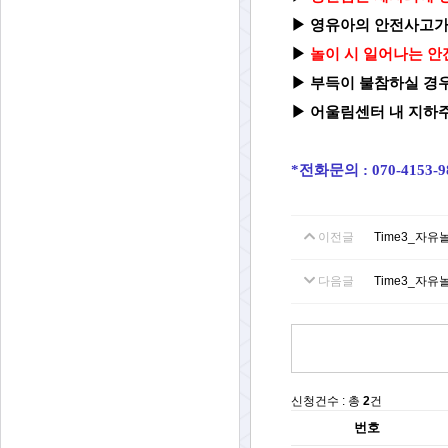
▶
영유아의 안전사고가
▶
놀이 시 일어나는 안
▶
부득이 불참하실 경우
▶ 어울림센터 내 지하주
*전화문의 : 070-4153-
이전글
Time3_자유
다음글
Time3_자유
신청건수 : 총
2
건
번호