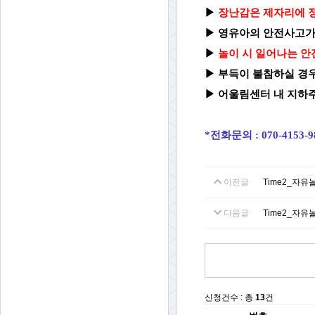
▶
장난감은 제자리에 정
▶
영유아의 안전사고가
▶
놀이 시 일어나는 안
▶
부득이 불참하실 경우
▶ 어울림센터 내 지하주
*전화문의 : 070-4153-
이전글
Time2_자유
다음글
Time2_자유
신청건수 : 총
13
건