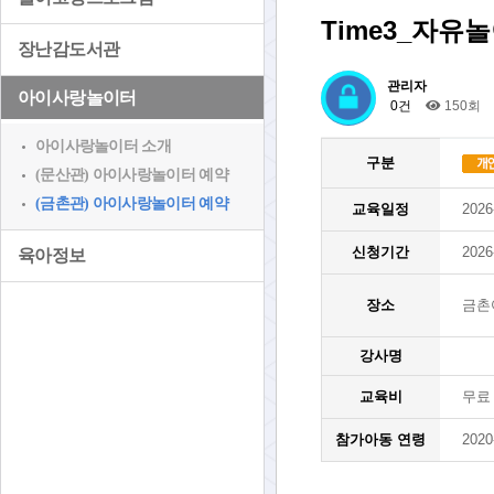
Time3_자유
장난감도서관
관리자
아이사랑놀이터
0건
150회
아이사랑놀이터 소개
구분
(문산관) 아이사랑놀이터 예약
(금촌관) 아이사랑놀이터 예약
교육일정
2026
신청기간
2026
육아정보
장소
금촌
강사명
교육비
무료
참가아동 연령
2020