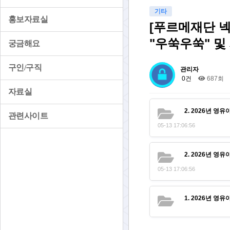
기타
홍보자료실
[푸르메재단 
"우쑥우쑥" 및
궁금해요
구인/구직
관리자
0건
687회
자료실
2. 2026년 
관련사이트
05-13 17:06:56
2. 2026년 
05-13 17:06:56
1. 2026년 영