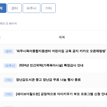
체
센터
파주시
기타
160건
11 페이지
호
제목
'파주시육아종합지원센터 어린이집 교육 공지 카카오 오픈채팅방'
센터
2024년 민간위탁(가족육아시설) 특정감사 안내
파주시
장난감도서관 중고 장난감 무료 나눔 행사 종료
기타
[세이브더칠드런] 긍정적으로 아이키우기 부모 프로그램 신청 안
기타