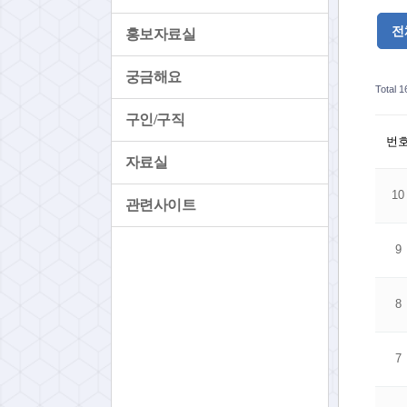
전
홍보자료실
궁금해요
Total 
구인/구직
번
자료실
10
관련사이트
9
8
7