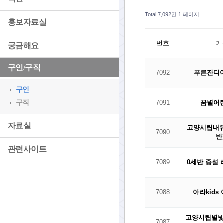
Total 7,092건
1 페이지
홍보자료실
번호
기
궁금해요
구인/구직
7092
푸른잔디
구인
구직
7091
꿈별어
자료실
고양시립내유
7090
반
관련사이트
7089
0세반 증설
7088
아라kid
고양시립별빛
7087