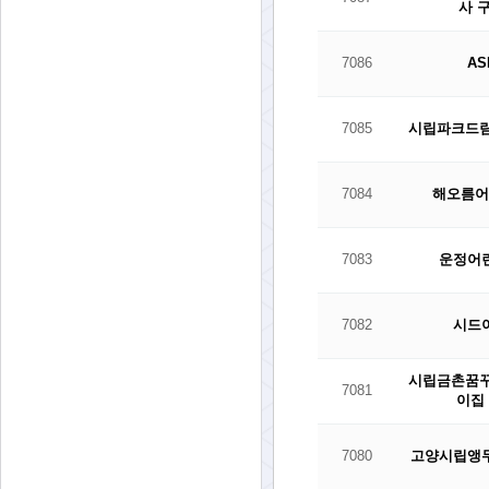
사 
7086
A
7085
시립파크드
7084
해오름
7083
운정어
7082
시드
시립금촌꿈
7081
이집
7080
고양시립앵