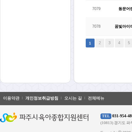
7079
동문어
7078
꿈빛아이
다음
맨끝
2
3
4
5
1
이용약관
개인정보취급방침
오시는 길
전체메뉴
031-954-48
TEL
(10813) 경기