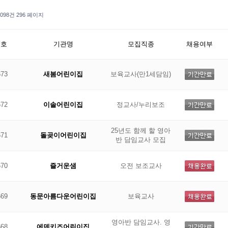
7,098건
296 페이지
번호
기관명
모집직종
채용여부
673
새봄어린이집
보육교사(만1세담임)
672
이솔어린이집
정교사/누리보조
25년도 함께 할 영아
671
돌곶이어린이집
반 담임교사 모집
670
즐거운샘
오전 보조교사
669
동문아름다운어린이집
보육교사
영아반 담임교사. 영
668
에덴키즈어린이집