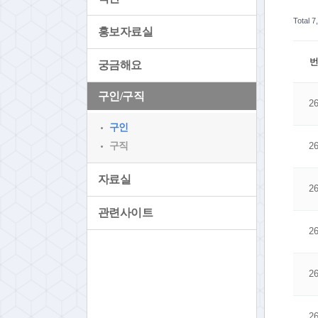
Total 
홍보자료실
궁금해요
구인/구직
2
구인
구직
2
자료실
2
관련사이트
2
2
2