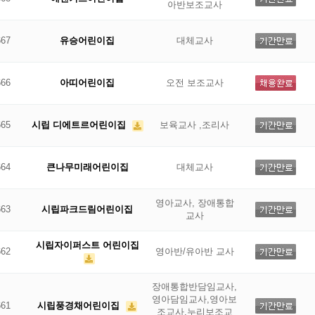
아반보조교사
667
유승어린이집
대체교사
666
아띠어린이집
오전 보조교사
665
시립 디에트르어린이집
보육교사 ,조리사
664
큰나무미래어린이집
대체교사
영아교사, 장애통합
663
시립파크드림어린이집
교사
시립자이퍼스트 어린이집
662
영아반/유아반 교사
장애통합반담임교사,
영아담임교사,영아보
661
시립풍경채어린이집
조교사,누리보조교