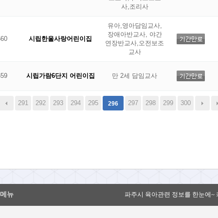
사,조리사
유아,영아담임교사,
장애아반교사, 야간
660
시립한울사랑어린이집
연장반교사,오전보조
교사
659
시립가람6단지 어린이집
만 2세 담임교사
291
292
293
294
295
297
298
299
300
296
메뉴
파주시 육아관련 정보를 한눈에~