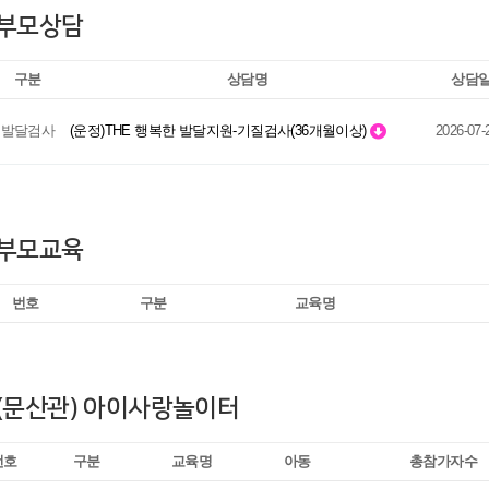
부모상담
구분
상담명
상담
발달검사
(운정)THE 행복한 발달지원-기질검사(36개월이상)
2026-07-
부모교육
번호
구분
교육명
(문산관) 아이사랑놀이터
번호
구분
교육명
아동
총참가자수