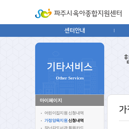
센터안내
기타서비스
Other Services
마이페이지
가
어린이집지원
신청내역
가정양육지원
신청내역
장난감도서관 회원카드