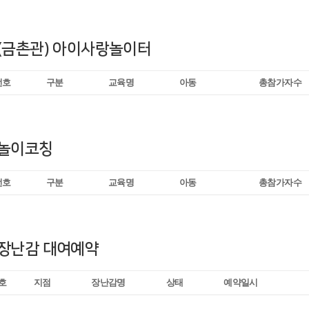
(금촌관) 아이사랑놀이터
번호
구분
교육명
아동
총참가자수
놀이코칭
번호
구분
교육명
아동
총참가자수
장난감 대여예약
호
지점
장난감명
상태
예약일시