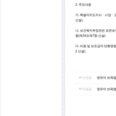
2. 주요내용
가. 특별자치도지사ㆍ시장ㆍ군
신설).
나. 보건복지부장관은 표준보
함(제34조제7항 신설).
다. 비용 및 보조금의 반환명
2 신설).
이전글
영유아 보육법 [시
다음글
영유아 보육법 [시