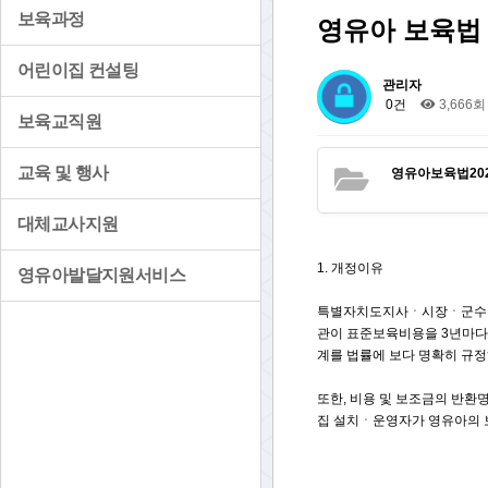
보육과정
영유아 보육법 [시행
어린이집 컨설팅
관리자
0건
3,666회
보육교직원
교육 및 행사
영유아보육법2020.
대체교사지원
1. 개정이유
영유아발달지원서비스
특별자치도지사ㆍ시장ㆍ군수ㆍ구
관이 표준보육비용을 3년마다
계를 법률에 보다 명확히 규정
또한, 비용 및 보조금의 반환
집 설치ㆍ운영자가 영유아의 